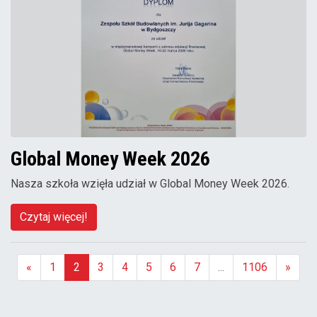
Global Money Week 2026
Nasza szkoła wzięła udział w Global Money Week 2026.
Czytaj więcej!
«
1
2
3
4
5
6
7
...
1106
»
(aktualna)