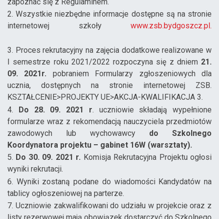
zapoznać się z Regulaminem.
2. Wszystkie niezbędne informacje dostępne są na stronie
internetowej szkoły
www.zsb.bydgoszcz.pl.
3. Proces rekrutacyjny na zajęcia dodatkowe realizowane w
I semestrze roku 2021/2022 rozpoczyna się z dniem
21.
09. 2021r.
pobraniem Formularzy zgłoszeniowych dla
ucznia, dostępnych na stronie internetowej ZSB.
KSZTAŁCENIE>PROJEKTY UE>AKCJA-KWALIFIKACJA 3.
4.
Do 28. 09. 2021 r
. uczniowie składają wypełnione
formularze wraz z rekomendacją nauczyciela przedmiotów
zawodowych lub wychowawcy
do Szkolnego
Koordynatora projektu – gabinet 16W (warsztaty).
5.
Do 30. 09. 2021 r.
Komisja Rekrutacyjna Projektu ogłosi
wyniki rekrutacji.
6. Wyniki zostaną podane do wiadomości Kandydatów na
tablicy ogłoszeniowej na parterze.
7. Uczniowie zakwalifikowani do udziału w projekcie oraz z
listy rezerwowej mają obowiązek dostarczyć do Szkolnego