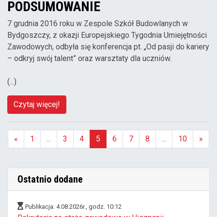
PODSUMOWANIE
7 grudnia 2016 roku w Zespole Szkół Budowlanych w
Bydgoszczy, z okazji Europejskiego Tygodnia Umiejętności
Zawodowych, odbyła się konferencja pt. „Od pasji do kariery
– odkryj swój talent” oraz warsztaty dla uczniów.
(...)
Czytaj więcej!
«
1
...
3
4
5
6
7
8
...
10
»
(aktualna)
Ostatnio dodane
Publikacja: 4.08.2026r., godz. 10:12