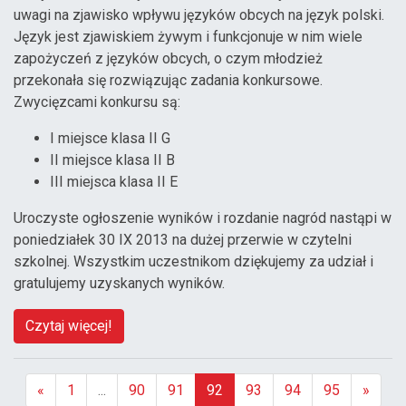
uwagi na zjawisko wpływu języków obcych na język polski.
Język jest zjawiskiem żywym i funkcjonuje w nim wiele
zapożyczeń z języków obcych, o czym młodzież
przekonała się rozwiązując zadania konkursowe.
Zwycięzcami konkursu są:
I miejsce klasa II G
II miejsce klasa II B
III miejsca klasa II E
Uroczyste ogłoszenie wyników i rozdanie nagród nastąpi w
poniedziałek 30 IX 2013 na dużej przerwie w czytelni
szkolnej. Wszystkim uczestnikom dziękujemy za udział i
gratulujemy uzyskanych wyników.
Czytaj więcej!
«
1
...
90
91
92
93
94
95
»