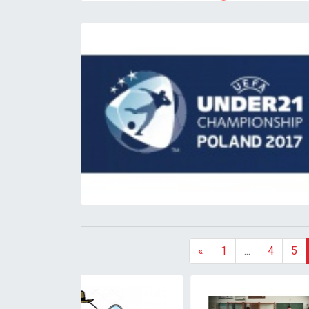
«
1
...
4
5