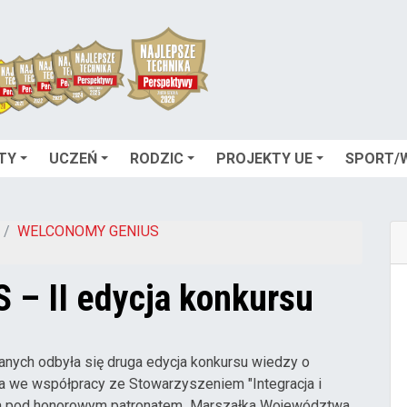
TY
UCZEŃ
RODZIC
PROJEKTY UE
SPORT/
WELCONOMY GENIUS
 II edycja konkursu
anych odbyła się druga edycja konkursu wiedzy o
 we współpracy ze Stowarzyszeniem "Integracja i
gała pod honorowym patronatem Marszałka Województwa