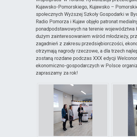
Kujawsko-Pomorskiego, Kujawsko – Pomorskie
społecznych Wyższej Szkoły Gospodarki w B
Radio Pomorza i Kujaw objęło patronat medial
ponadpodstawowych na terenie województwa K
dużym zainteresowaniem wśród młodzieży, przy
zagadnień z zakresu przedsiębiorczości, ekonom
otrzymają nagrody rzeczowe, a dla trzech najl
zostaną rozdane podczas XXX edycji Welconom
ekonomiczno-gospodarczych w Polsce organizo
zapraszamy za rok!