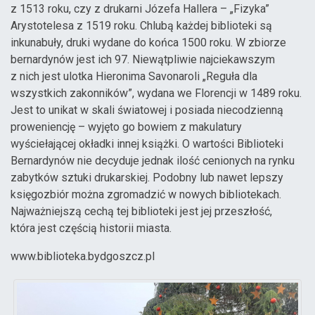
z 1513 roku, czy z drukarni Józefa Hallera – „Fizyka”
Arystotelesa z 1519 roku. Chlubą każdej biblioteki są
inkunabuły, druki wydane do końca 1500 roku. W zbiorze
bernardynów jest ich 97. Niewątpliwie najciekawszym
z nich jest ulotka Hieronima Savonaroli „Reguła dla
wszystkich zakonników”, wydana we Florencji w 1489 roku.
Jest to unikat w skali światowej i posiada niecodzienną
proweniencję – wyjęto go bowiem z makulatury
wyściełającej okładki innej książki. O wartości Biblioteki
Bernardynów nie decyduje jednak ilość cenionych na rynku
zabytków sztuki drukarskiej. Podobny lub nawet lepszy
księgozbiór można zgromadzić w nowych bibliotekach.
Najważniejszą cechą tej biblioteki jest jej przeszłość,
która jest częścią historii miasta.
www.biblioteka.bydgoszcz.pl