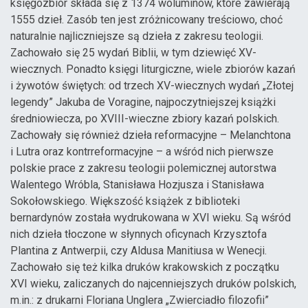
księgozbiór składa się z 1374 woluminów, które zawierają
1555 dzieł. Zasób ten jest zróżnicowany treściowo, choć
naturalnie najliczniejsze są dzieła z zakresu teologii.
Zachowało się 25 wydań Biblii, w tym dziewięć XV-
wiecznych. Ponadto księgi liturgiczne, wiele zbiorów kazań
i żywotów świętych: od trzech XV-wiecznych wydań „Złotej
legendy” Jakuba de Voragine, najpoczytniejszej książki
średniowiecza, po XVIII-wieczne zbiory kazań polskich.
Zachowały się również dzieła reformacyjne – Melanchtona
i Lutra oraz kontrreformacyjne – a wśród nich pierwsze
polskie prace z zakresu teologii polemicznej autorstwa
Walentego Wróbla, Stanisława Hozjusza i Stanisława
Sokołowskiego. Większość książek z biblioteki
bernardynów została wydrukowana w XVI wieku. Są wśród
nich dzieła tłoczone w słynnych oficynach Krzysztofa
Plantina z Antwerpii, czy Aldusa Manitiusa w Wenecji.
Zachowało się też kilka druków krakowskich z początku
XVI wieku, zaliczanych do najcenniejszych druków polskich,
m.in.: z drukarni Floriana Unglera „Zwierciadło filozofii”