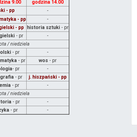
zina 9.00
godzina 14.00
ski - pp
-
matyka - pp
-
gielski - pp
historia sztuki
- pr
ngielski
- pr
-
ta / niedziela
polski
- pr
-
matyka
- pr
wos
- pr
ologia
- pr
-
grafia
- pr
j. hiszpański - pp
emia
- pr
-
ta / niedziela
storia
- pr
-
zyka
- pr
-