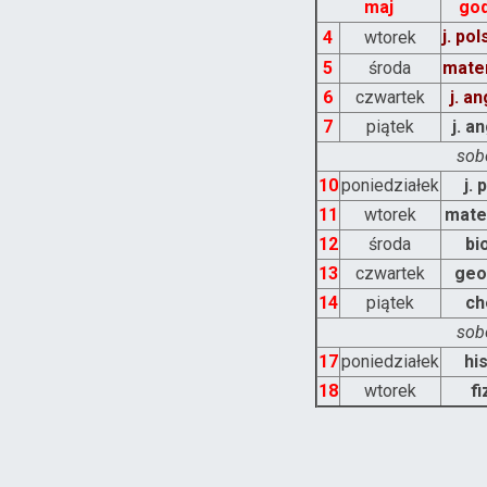
maj
god
j. pol
4
wtorek
5
środa
mate
6
czwartek
j. an
7
piątek
j. a
sobo
10
poniedziałek
j. 
11
wtorek
mate
12
środa
bi
13
czwartek
geo
14
piątek
ch
sobo
17
poniedziałek
hi
18
wtorek
fi