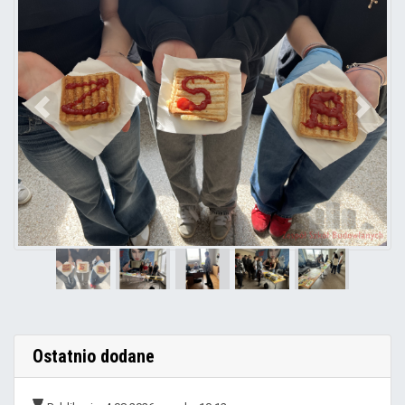
Poprzedni
Nastę
Ostatnio dodane