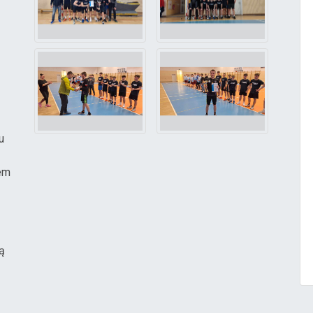
u
em
łą