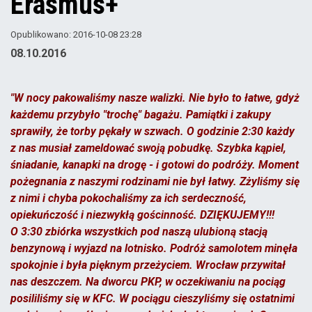
Erasmus+
Opublikowano: 2016-10-08 23:28
08.10.2016
"W nocy pakowaliśmy nasze walizki. Nie było to łatwe, gdyż
każdemu przybyło "trochę" bagażu. Pamiątki i zakupy
sprawiły, że torby pękały w szwach. O godzinie 2:30 każdy
z nas musiał zameldować swoją pobudkę. Szybka kąpiel,
śniadanie, kanapki na drogę - i gotowi do podróży. Moment
pożegnania z naszymi rodzinami nie był łatwy. Zżyliśmy się
z nimi i chyba pokochaliśmy za ich serdeczność,
opiekuńczość i niezwykłą gościnność. DZIĘKUJEMY!!!
O 3:30 zbiórka wszystkich pod naszą ulubioną stacją
benzynową i wyjazd na lotnisko. Podróż samolotem minęła
spokojnie i była pięknym przeżyciem. Wrocław przywitał
nas deszczem. Na dworcu PKP, w oczekiwaniu na pociąg
posililiśmy się w KFC. W pociągu cieszyliśmy się ostatnimi